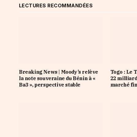
LECTURES RECOMMANDÉES
Breaking News | Moody’s relève
Togo : Le 
la note souveraine du Bénin à «
22 milliar
Ba3 », perspective stable
marché fi