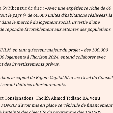
u Sy Mbengue de dire :
«Avec une expérience riche de 60
out le pays (+ de 60.000 unités d’habitations réalisées), la
 dans le marché du logement social. Investie d’une
de répondre favorablement aux attentes des populations
SNHLM, en tant qu’acteur majeur du projet « des 100.000
000 logements à l’horizon 2024, entend collaborer avec
nt des investissements prévus.
ns le capital de Kajom Capital SA avec l’aval du Conseil
i seront définies ultérieurement
».
s et Consignations, Cheikh Ahmed Tidiane BA, venu
 le FONSIS d’avoir mis en place ce véhicule de financement
 à l’atteinte des objectifs du programme des 100.000