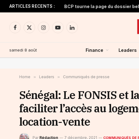
ARTICLES RECENTS :
BCP tourne la page du dossier be
Facebook
X
Instagram
YouTube
LinkedIn
(Twitter)
samedi 8 août
Finance
Leaders
Home
»
Leaders
»
Communiqués de presse
Sénégal: Le FONSIS et l
faciliter l’accès au loge
location-vente
Par
Rédaction
7 décembre, 2021
COMMUNIQUÉS DE 