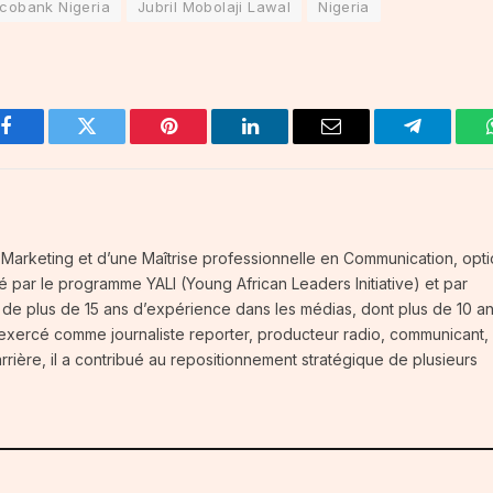
cobank Nigeria
Jubril Mobolaji Lawal
Nigeria
Facebook
Twitter
Pinterest
LinkedIn
Email
Telegram
té-Marketing et d’une Maîtrise professionnelle en Communication, opt
fié par le programme YALI (Young African Leaders Initiative) et par
t de plus de 15 ans d’expérience dans les médias, dont plus de 10 a
 exercé comme journaliste reporter, producteur radio, communicant,
carrière, il a contribué au repositionnement stratégique de plusieurs