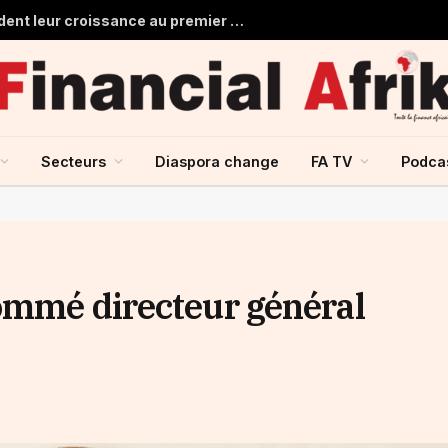
Les banques marocaines consolident leur croissance au premier semestre 2026
Secteurs
Diaspora change
FA TV
Podca
ommé directeur général