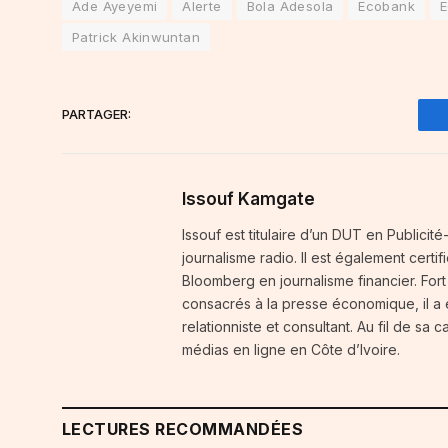
Ade Ayeyemi
Alerte
Bola Adesola
Ecobank
E
Patrick Akinwuntan
PARTAGER:
Issouf Kamgate
Issouf est titulaire d’un DUT en Publici
journalisme radio. Il est également certi
Bloomberg en journalisme financier. For
consacrés à la presse économique, il a
relationniste et consultant. Au fil de sa 
médias en ligne en Côte d’Ivoire.
LECTURES RECOMMANDÉES