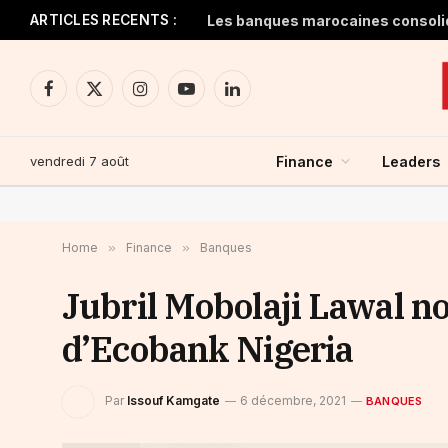
ARTICLES RECENTS :
Facebook
X
Instagram
YouTube
LinkedIn
(Twitter)
vendredi 7 août
Finance
Leaders
Home
»
Finance
»
Banques
Jubril Mobolaji Lawal n
d’Ecobank Nigeria
Par
Issouf Kamgate
6 décembre, 2021
BANQUES