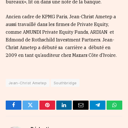
bureaux», lit on dans une note de la banque.
Ancien cadre de KPMG Paris, Jean-Christ Ametep a
aussi travaillé dans les firmes de Private Equity,
comme AMUNDI Private Equity Funds, ARDIAN et
Edmond de Rothschild Investment Partners. Jean-
Christ Ametep a débuté sa carrière a débuté en
2009 en tant qu’auditeur chez Mazars Côte d’Ivoire.
Jean-Christ Ametep
Southbridge
Facebook
Twitter
Pinterest
LinkedIn
Email
Telegram
Whats