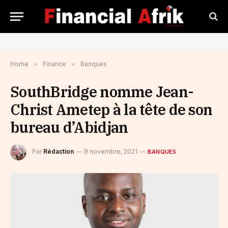
Home
»
Finance
»
Banques
SouthBridge nomme Jean-
Christ Ametep à la tête de son
bureau d’Abidjan
Par
Rédaction
9 novembre, 2021
BANQUES