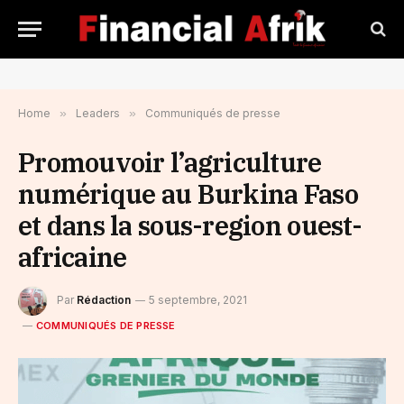
Home
»
Leaders
»
Communiqués de presse
Promouvoir l’agriculture
numérique au Burkina Faso
et dans la sous-region ouest-
africaine
Par
Rédaction
5 septembre, 2021
COMMUNIQUÉS DE PRESSE