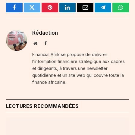
Facebook
Twitter
Pinterest
LinkedIn
Email
Telegram
Whats
Rédaction
Website
Facebook
Financial Afrik se propose de délivrer
l’information financière stratégique aux cadres
et dirigeants, à travers une newsletter
quotidienne et un site web qui couvre toute la
finance africaine.
LECTURES RECOMMANDÉES