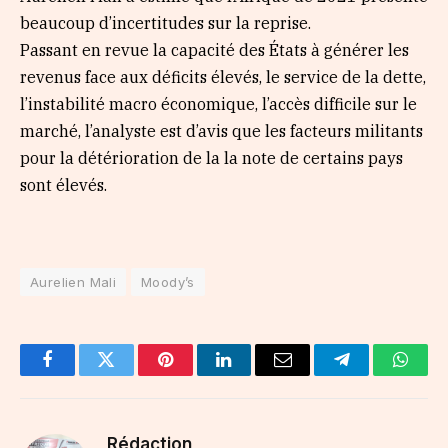
beaucoup d’incertitudes sur la reprise.
Passant en revue la capacité des États à générer les
revenus face aux déficits élevés, le service de la dette,
l’instabilité macro économique, l’accès difficile sur le
marché, l’analyste est d’avis que les facteurs militants
pour la détérioration de la la note de certains pays
sont élevés.
Aurelien Mali
Moody’s
Facebook
Twitter
Pinterest
LinkedIn
Email
Telegram
Whats
Rédaction