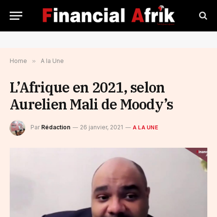
Home
»
A la Une
L’Afrique en 2021, selon
Aurelien Mali de Moody’s
Par
Rédaction
26 janvier, 2021
A LA UNE