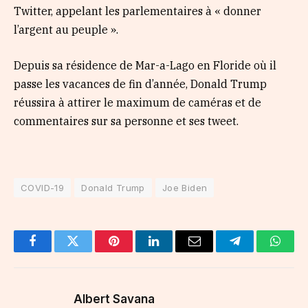
Twitter, appelant les parlementaires à « donner
l’argent au peuple ».
Depuis sa résidence de Mar-a-Lago en Floride où il
passe les vacances de fin d’année, Donald Trump
réussira à attirer le maximum de caméras et de
commentaires sur sa personne et ses tweet.
COVID-19
Donald Trump
Joe Biden
Facebook
Twitter
Pinterest
LinkedIn
Email
Telegram
Whats
Albert Savana