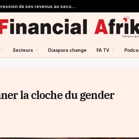
Stanbic Holdings prévoit une progression de ses revenus au second semestre grâce à la reprise du crédit
Secteurs
Diaspora change
FA TV
Podca
ner la cloche du gender