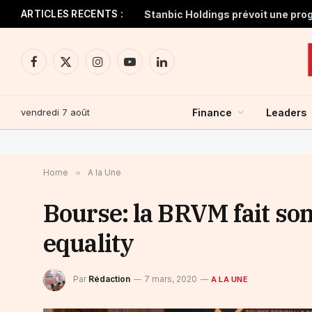
ARTICLES RECENTS :
Facebook
X
Instagram
YouTube
LinkedIn
(Twitter)
vendredi 7 août
Finance
Leaders
Home
»
A la Une
Bourse: la BRVM fait son
equality
Par
Rédaction
7 mars, 2020
A LA UNE