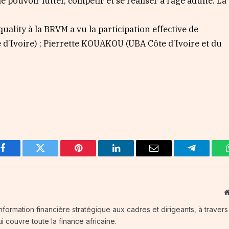
e pouvoir lutter, compétir et se réaliser à l’âge adulte. La
uality à la BRVM a vu la participation effective de
’Ivoire) ; Pierrette KOUAKOU (UBA Côte d’Ivoire et du
Facebook
Twitter
Pinterest
LinkedIn
Email
Telegram
information financière stratégique aux cadres et dirigeants, à traver
i couvre toute la finance africaine.