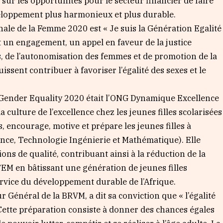
ur les opportunités pour le secteur financier de faire
veloppement plus harmonieux et plus durable.
ale de la Femme 2020 est « Je suis la Génération Egalité
t un engagement, un appel en faveur de la justice
s, de l’autonomisation des femmes et de promotion de la
uissent contribuer à favoriser l’égalité des sexes et le
or Gender Equality 2020 était l’ONG Dynamique Excellence
culture de l’excellence chez les jeunes filles scolarisées
, encourage, motive et prépare les jeunes filles à
nce, Technologie Ingénierie et Mathématique). Elle
tions de qualité, contribuant ainsi à la réduction de la
EM en bâtissant une génération de jeunes filles
ervice du développement durable de l’Afrique.
néral de la BRVM, a dit sa conviction que « l’égalité
 Cette préparation consiste à donner des chances égales