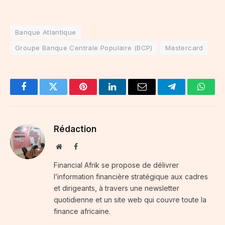
Banque Atlantique
Groupe Banque Centrale Populaire (BCP)
Mastercard
Facebook
Twitter
Pinterest
LinkedIn
Email
Telegram
Whats
Rédaction
Website
Facebook
Financial Afrik se propose de délivrer
l’information financière stratégique aux cadres
et dirigeants, à travers une newsletter
quotidienne et un site web qui couvre toute la
finance africaine.