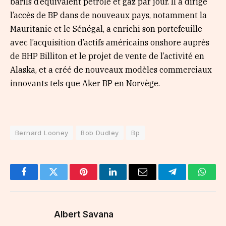
barils d’équivalent pétrole et gaz par jour. Il a dirigé
l’accès de BP dans de nouveaux pays, notamment la
Mauritanie et le Sénégal, a enrichi son portefeuille
avec l’acquisition d’actifs américains onshore auprès
de BHP Billiton et le projet de vente de l’activité en
Alaska, et a créé de nouveaux modèles commerciaux
innovants tels que Aker BP en Norvège.
Bernard Looney
Bob Dudley
Bp
Facebook
Twitter
Pinterest
LinkedIn
Email
Telegram
Whats
Albert Savana