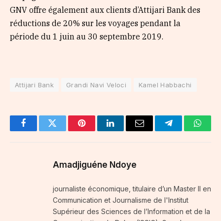
GNV offre également aux clients d’Attijari Bank des
réductions de 20% sur les voyages pendant la
période du 1 juin au 30 septembre 2019.
Attijari Bank
Grandi Navi Veloci
Kamel Habbachi
Facebook
Twitter
Pinterest
LinkedIn
Email
Telegram
Whats
Amadjiguéne Ndoye
journaliste économique, titulaire d’un Master II en
Communication et Journalisme de l'Institut
Supérieur des Sciences de l’Information et de la