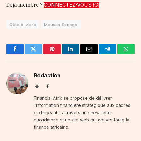
Déjà membre ?
CONNECTEZ-VOUS ICI
Côte d'Ivoire
Moussa Sanogo
Facebook
Twitter
Pinterest
LinkedIn
Email
Telegram
Whats
Rédaction
Website
Facebook
Financial Afrik se propose de délivrer
l’information financière stratégique aux cadres
et dirigeants, à travers une newsletter
quotidienne et un site web qui couvre toute la
finance africaine.