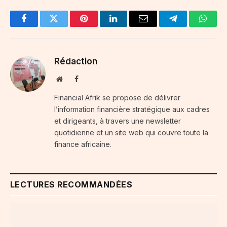
Facebook
Twitter
Pinterest
LinkedIn
Email
Telegram
Whats
Rédaction
Website
Facebook
Financial Afrik se propose de délivrer
l’information financière stratégique aux cadres
et dirigeants, à travers une newsletter
quotidienne et un site web qui couvre toute la
finance africaine.
LECTURES RECOMMANDÉES