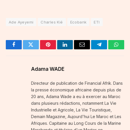
Ade Ayeyemi
Charles Kié
Ecobank
ETI
Facebook
Twitter
Pinterest
LinkedIn
Email
Telegram
Whats
Adama WADE
Directeur de publication de Financial Afrik. Dans
la presse économique africaine depuis plus de
20 ans, Adama Wade a eu à exercer au Maroc
dans plusieurs rédactions, notamment La Vie
Industrielle et Agricole, La Vie Touristique,
Demain Magazine, Aujourd'hui Le Maroc et Les
Afriques. Capitaine au Long Cours de la Marine
Marchande et titulaire d'un Master en