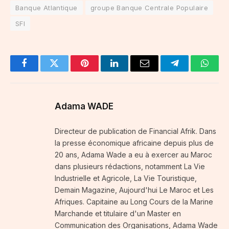
Banque Atlantique
groupe Banque Centrale Populaire
SFI
Facebook
Twitter
Pinterest
LinkedIn
Email
Telegram
Whats
Adama WADE
Directeur de publication de Financial Afrik. Dans
la presse économique africaine depuis plus de
20 ans, Adama Wade a eu à exercer au Maroc
dans plusieurs rédactions, notamment La Vie
Industrielle et Agricole, La Vie Touristique,
Demain Magazine, Aujourd'hui Le Maroc et Les
Afriques. Capitaine au Long Cours de la Marine
Marchande et titulaire d'un Master en
Communication des Organisations, Adama Wade