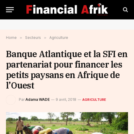
Home
»
Secteurs
»
Agriculture
Banque Atlantique et la SFI en
partenariat pour financer les
petits paysans en Afrique de
l’Ouest
Par
Adama WADE
9 avril, 2018
AGRICULTURE