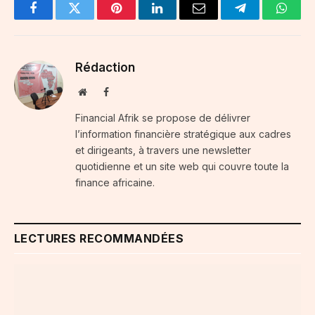
Facebook
Twitter
Pinterest
LinkedIn
Email
Telegram
Whats
Rédaction
Website
Facebook
Financial Afrik se propose de délivrer
l’information financière stratégique aux cadres
et dirigeants, à travers une newsletter
quotidienne et un site web qui couvre toute la
finance africaine.
LECTURES RECOMMANDÉES