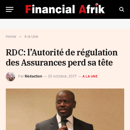
Home
»
A la Une
RDC: l’Autorité de régulation
des Assurances perd sa tête
Par
Rédaction
20 octobre, 2017
A LA UNE