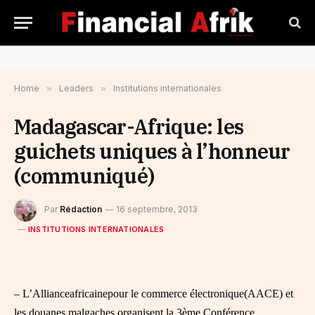
Home
»
Leaders
»
Institutions internationales
Madagascar-Afrique: les
guichets uniques à l’honneur
(communiqué)
Par
Rédaction
16 septembre, 2013
INSTITUTIONS INTERNATIONALES
– L’Allianceafricainepour le commerce électronique(AACE) et
les douanes malgaches organisent la 3ème Conférence