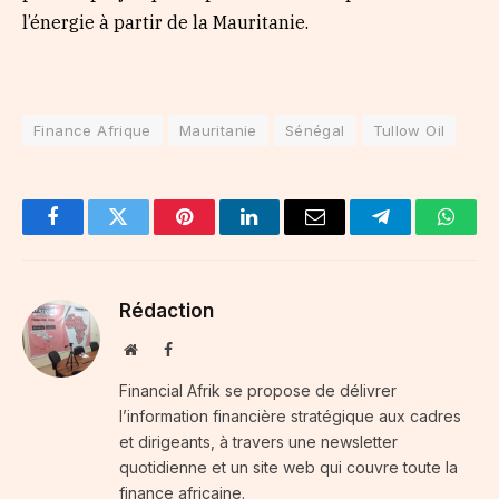
l’énergie à partir de la Mauritanie.
Finance Afrique
Mauritanie
Sénégal
Tullow Oil
Facebook
Twitter
Pinterest
LinkedIn
Email
Telegram
Whats
Rédaction
Website
Facebook
Financial Afrik se propose de délivrer
l’information financière stratégique aux cadres
et dirigeants, à travers une newsletter
quotidienne et un site web qui couvre toute la
finance africaine.