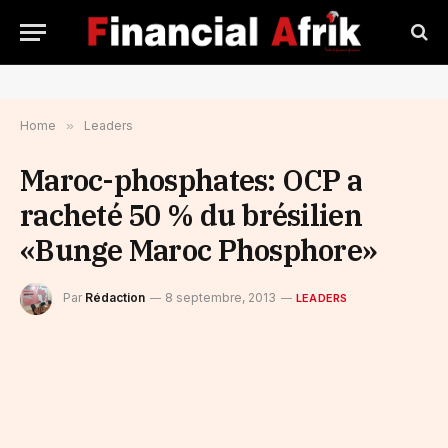
Home
»
Leaders
Maroc-phosphates: OCP a
racheté 50 % du brésilien
«Bunge Maroc Phosphore»
Par
Rédaction
8 septembre, 2013
LEADERS