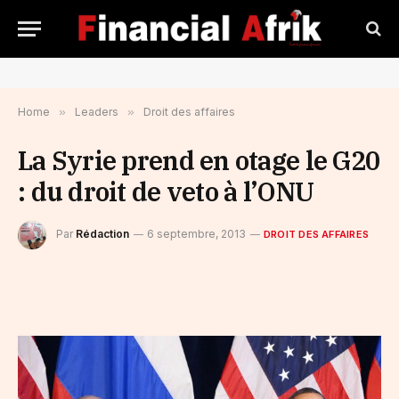
Home
»
Leaders
»
Droit des affaires
La Syrie prend en otage le G20
: du droit de veto à l’ONU
Par
Rédaction
6 septembre, 2013
DROIT DES AFFAIRES