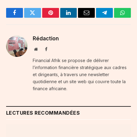
Facebook
Twitter
Pinterest
LinkedIn
Email
Telegram
Whats
Rédaction
Website
Facebook
Financial Afrik se propose de délivrer
l’information financière stratégique aux cadres
et dirigeants, à travers une newsletter
quotidienne et un site web qui couvre toute la
finance africaine.
LECTURES RECOMMANDÉES