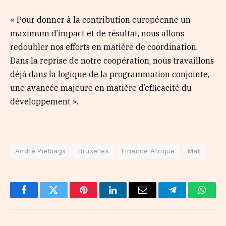
« Pour donner à la contribution européenne un
maximum d’impact et de résultat, nous allons
redoubler nos efforts en matière de coordination.
Dans la reprise de notre coopération, nous travaillons
déjà dans la logique de la programmation conjointe,
une avancée majeure en matière d’efficacité du
développement ».
André Pielbags
Bruxelles
Finance Afrique
Mali
Facebook
Twitter
Pinterest
LinkedIn
Email
Telegram
Whats