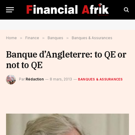
Home
»
Finance
»
Banques
»
Banques & Assurances
Banque d’Angleterre: to QE or
not to QE
Par
Rédaction
8 mars, 2013
BANQUES & ASSURANCES