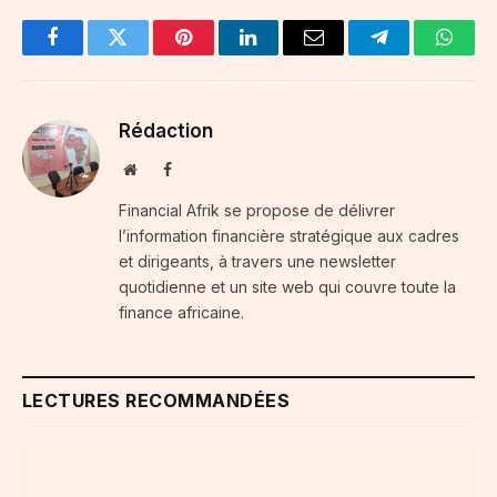
Facebook
Twitter
Pinterest
LinkedIn
Email
Telegram
Whats
Rédaction
Website
Facebook
Financial Afrik se propose de délivrer
l’information financière stratégique aux cadres
et dirigeants, à travers une newsletter
quotidienne et un site web qui couvre toute la
finance africaine.
LECTURES RECOMMANDÉES