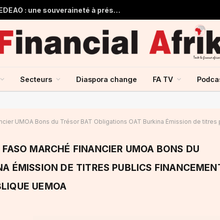
Guinée et monnaie unique de la CEDEAO : une souveraineté à préserver, une intégration à repenser
Secteurs
Diaspora change
FA TV
Podca
cier UMOA Bons du Trésor BAT Obligations OAT Burkina Émission de titres pu
A FASO MARCHÉ FINANCIER UMOA BONS DU
NA ÉMISSION DE TITRES PUBLICS FINANCEMEN
BLIQUE UEMOA