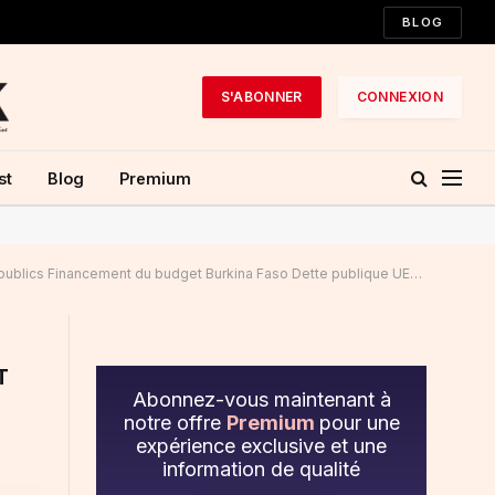
BLOG
S'ABONNER
CONNEXION
st
Blog
Premium
blics Financement du budget Burkina Faso Dette publique UEMOA"
T
Abonnez-vous maintenant à
notre offre
Premium
pour une
expérience exclusive et une
information de qualité