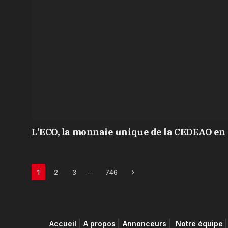
L’ECO, la monnaie unique de la CEDEAO en 
Next
…
1
2
3
746
Accueil
A propos
Annonceurs
Notre équipe