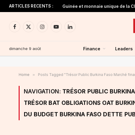
ARTICLES RECENTS :
Facebook
X
Instagram
YouTube
LinkedIn
(Twitter)
dimanche 9 août
Finance
Leaders
Home
»
Posts Tagged "Trésor Public Burkina Faso Marché finan
NAVIGATION:
TRÉSOR PUBLIC BURKIN
TRÉSOR BAT OBLIGATIONS OAT BURKI
DU BUDGET BURKINA FASO DETTE PU