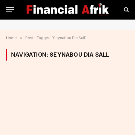
Home
»
Posts Tagged "Seynabou Dia Sall"
NAVIGATION:
SEYNABOU DIA SALL