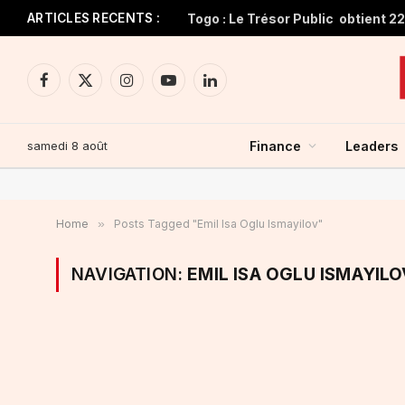
ARTICLES RECENTS :
Facebook
X
Instagram
YouTube
LinkedIn
(Twitter)
samedi 8 août
Finance
Leaders
Home
»
Posts Tagged "Emil Isa Oglu Ismayilov"
NAVIGATION:
EMIL ISA OGLU ISMAYILO