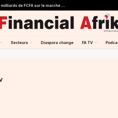
Togo : Le Trésor Public obtient 22 milliards de FCFA sur le marché financier de l’UMOA
Secteurs
Diaspora change
FA TV
Podca
V