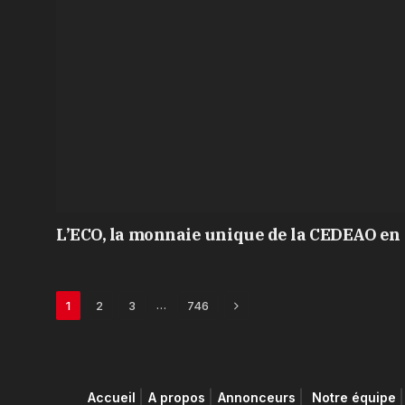
L’ECO, la monnaie unique de la CEDEAO en 
Next
…
1
2
3
746
Accueil
A propos
Annonceurs
Notre équipe