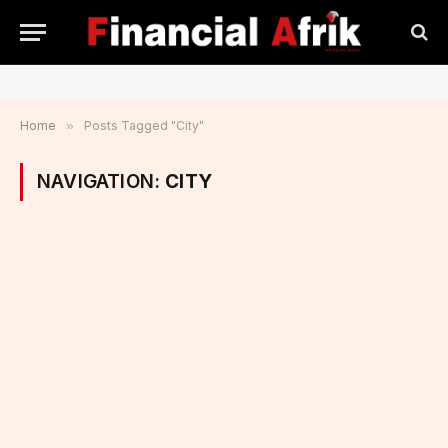
Home
»
Posts Tagged "City"
NAVIGATION:
CITY