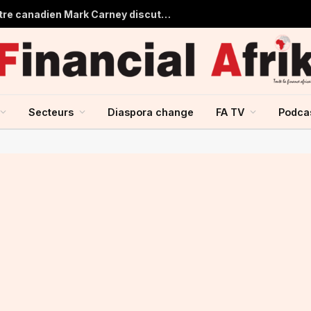
Aliko Dangote et le Premier ministre canadien Mark Carney discutent du renforcement des échanges entre le Canada et l’Afrique
Secteurs
Diaspora change
FA TV
Podca