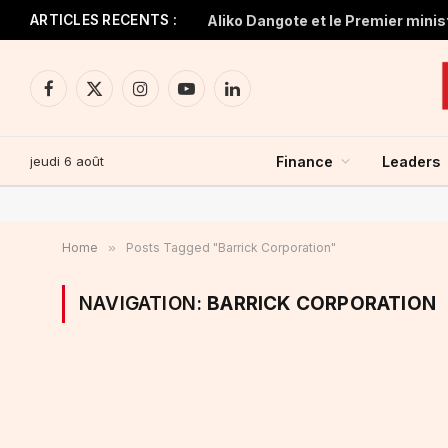
ARTICLES RECENTS :
Facebook
X
Instagram
YouTube
LinkedIn
(Twitter)
jeudi 6 août
Finance
Leaders
Home
»
Posts Tagged "Barrick Corporation"
NAVIGATION:
BARRICK CORPORATION