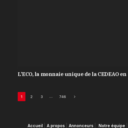
L’ECO, la monnaie unique de la CEDEAO en 
Next
…
1
2
3
746
Accueil
A propos
Annonceurs
Notre équipe