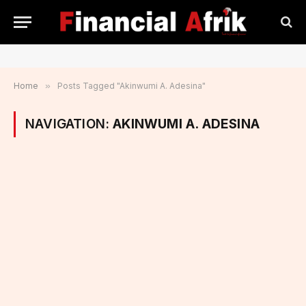
Home
»
Posts Tagged "Akinwumi A. Adesina"
NAVIGATION:
AKINWUMI A. ADESINA