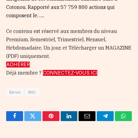
Cotonou. Rapporté aux 57 759 800 actions qui
composent le…...
Ce contenu est réservé aux membres du niveau
Premium, Semestriel, Trimestriel, Mensuel,
Hebdomadaire, Un jour, et Télécharger un MAGAZINE
(PDF) uniquement.
ADHÉRER
Déjà membre ?
CONNECTEZ-VOUS ICI
Bénin
BIIC
Facebook
Twitter
Pinterest
LinkedIn
Email
Telegram
Whats