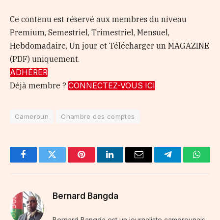
Ce contenu est réservé aux membres du niveau
Premium, Semestriel, Trimestriel, Mensuel,
Hebdomadaire, Un jour, et Télécharger un MAGAZINE
(PDF) uniquement.
ADHÉRER
Déjà membre ?
CONNECTEZ-VOUS ICI
Cameroun
Chambre des comptes
Facebook
Twitter
Pinterest
LinkedIn
Email
Telegram
Whats
Bernard Bangda
Bernard Bangda est un journaliste camerounais,