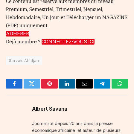
Ce contenu est réservé aux membres du niveau
Premium, Semestriel, Trimestriel, Mensuel,
Hebdomadaire, Un jour, et Télécharger un MAGAZINE
(PDF) uniquement.
ADHÉRER
Déjà membre ?
CONNECTEZ-VOUS ICI
Servair Abidjan
Facebook
Twitter
Pinterest
LinkedIn
Email
Telegram
Whats
Albert Savana
Journaliste depuis 20 ans dans la presse
économique africaine et auteur de plusieurs