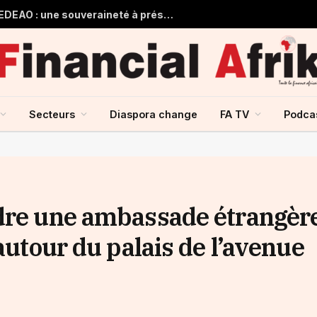
Guinée et monnaie unique de la CEDEAO : une souveraineté à préserver, une intégration à repenser
Secteurs
Diaspora change
FA TV
Podca
dre une ambassade étrangère
autour du palais de l’avenue