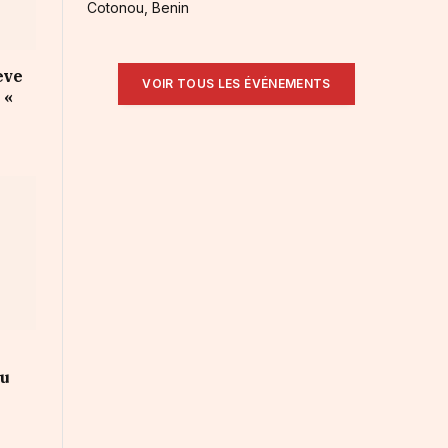
Cotonou, Benin
ève
VOIR TOUS LES ÉVÉNEMENTS
 «
au