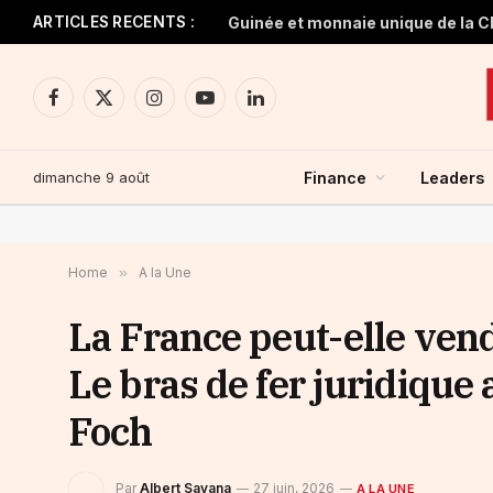
ARTICLES RECENTS :
Facebook
X
Instagram
YouTube
LinkedIn
(Twitter)
dimanche 9 août
Finance
Leaders
Home
»
A la Une
La France peut-elle ven
Le bras de fer juridique 
Foch
Par
Albert Savana
27 juin, 2026
A LA UNE