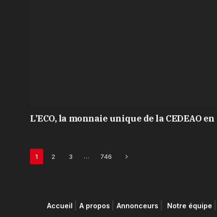
L’ECO, la monnaie unique de la CEDEAO en 
Next
…
1
2
3
746
Accueil
A propos
Annonceurs
Notre équipe