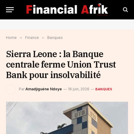
Home
»
Finance
»
Banques
Sierra Leone : la Banque
centrale ferme Union Trust
Bank pour insolvabilité
Par
Amadjiguéne Ndoye
18 juin, 2026
BANQUES