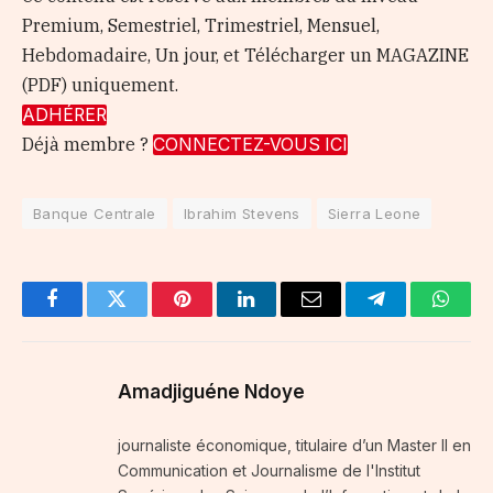
Premium, Semestriel, Trimestriel, Mensuel,
Hebdomadaire, Un jour, et Télécharger un MAGAZINE
(PDF) uniquement.
ADHÉRER
Déjà membre ?
CONNECTEZ-VOUS ICI
Banque Centrale
Ibrahim Stevens
Sierra Leone
Facebook
Twitter
Pinterest
LinkedIn
Email
Telegram
Whats
Amadjiguéne Ndoye
journaliste économique, titulaire d’un Master II en
Communication et Journalisme de l'Institut