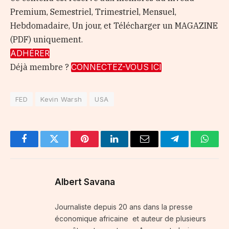
Premium, Semestriel, Trimestriel, Mensuel,
Hebdomadaire, Un jour, et Télécharger un MAGAZINE
(PDF) uniquement.
ADHÉRER
Déjà membre ?
CONNECTEZ-VOUS ICI
FED
Kevin Warsh
USA
Facebook
Twitter
Pinterest
LinkedIn
Email
Telegram
Whats
Albert Savana
Journaliste depuis 20 ans dans la presse
économique africaine et auteur de plusieurs