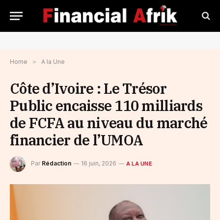
Home
»
A la Une
Côte d’Ivoire : Le Trésor
Public encaisse 110 milliards
de FCFA au niveau du marché
financier de l’UMOA
Par
Rédaction
16 juin, 2026
A LA UNE