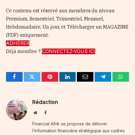
Ce contenu est réservé aux membres du niveau
Premium, Semestriel, Trimestriel, Mensuel,
Hebdomadaire, Un jour, et Télécharger un MAGAZINE
(PDF) uniquement.
ADHÉRER
Déjà membre ?
CONNECTEZ-VOUS ICI
Facebook
Twitter
Pinterest
LinkedIn
Email
Telegram
Whats
Rédaction
Website
Facebook
Financial Afrik se propose de délivrer
l’information financière stratégique aux cadres