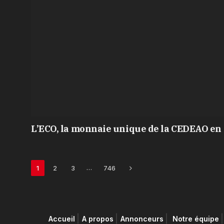
L’ECO, la monnaie unique de la CEDEAO en 
Next
…
1
2
3
746
Accueil
A propos
Annonceurs
Notre équipe