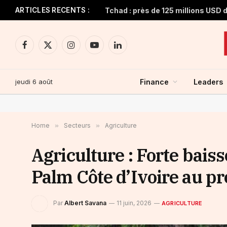
ARTICLES RECENTS :
Facebook
X
Instagram
YouTube
LinkedIn
(Twitter)
jeudi 6 août
Finance
Leaders
Home
»
Secteurs
»
Agriculture
Agriculture : Forte baiss
Palm Côte d’Ivoire au p
Par
Albert Savana
11 juin, 2026
AGRICULTURE