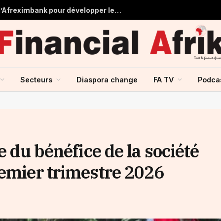
Tchad : près de 125 millions USD d’Afreximbank pour développer les infrastructures et le commerce
Secteurs
Diaspora change
FA TV
Podca
e du bénéfice de la société
remier trimestre 2026