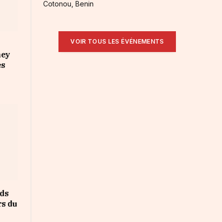
Cotonou, Benin
VOIR TOUS LES ÉVÉNEMENTS
ney
es
rds
rs du