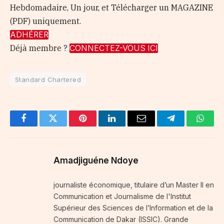
Hebdomadaire, Un jour, et Télécharger un MAGAZINE
(PDF) uniquement.
ADHÉRER
Déjà membre ?
CONNECTEZ-VOUS ICI
Standard Chartered
Facebook
Twitter
Pinterest
LinkedIn
Email
Telegram
Whats
Amadjiguéne Ndoye
journaliste économique, titulaire d’un Master II en
Communication et Journalisme de l'Institut
Supérieur des Sciences de l’Information et de la
Communication de Dakar (ISSIC). Grande