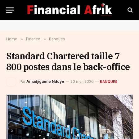
Home
»
Finance
»
Banques
Standard Chartered taille 7
800 postes dans le back-office
Par
Amadjiguéne Ndoye
20 mai, 2026
BANQUES