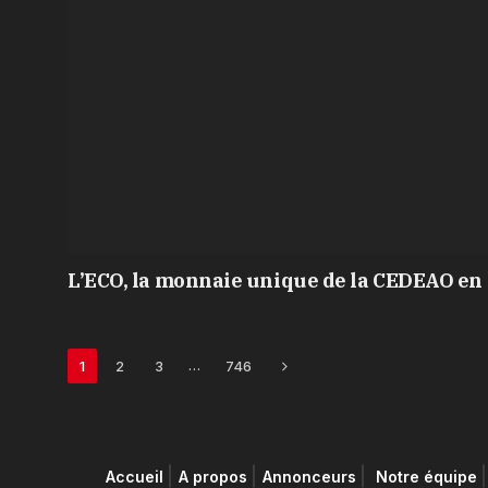
L’ECO, la monnaie unique de la CEDEAO en 
Next
…
1
2
3
746
Accueil
A propos
Annonceurs
Notre équipe