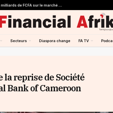
Togo : Le Trésor Public obtient 22 milliards de FCFA sur le marché financier de l’UMOA
Secteurs
Diaspora change
FA TV
Podca
e la reprise de Société
ral Bank of Cameroon