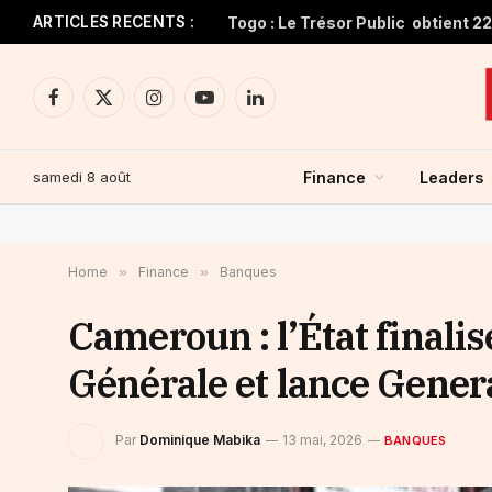
ARTICLES RECENTS :
Facebook
X
Instagram
YouTube
LinkedIn
(Twitter)
samedi 8 août
Finance
Leaders
Home
»
Finance
»
Banques
Cameroun : l’État finalis
Générale et lance Gene
Par
Dominique Mabika
13 mai, 2026
BANQUES