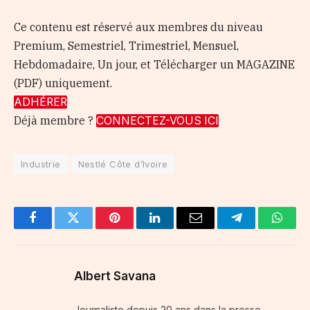
Ce contenu est réservé aux membres du niveau
Premium, Semestriel, Trimestriel, Mensuel,
Hebdomadaire, Un jour, et Télécharger un MAGAZINE
(PDF) uniquement.
ADHÉRER
Déjà membre ?
CONNECTEZ-VOUS ICI
Industrie
Nestlé Côte d’Ivoire
Facebook
Twitter
Pinterest
LinkedIn
Email
Telegram
Whats
Albert Savana
Journaliste depuis 20 ans dans la presse