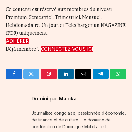
Ce contenu est réservé aux membres du niveau
Premium, Semestriel, Trimestriel, Mensuel,
Hebdomadaire, Un jour, et Télécharger un MAGAZINE
(PDF) uniquement.
ADHÉRER
Déjà membre ?
CONNECTEZ-VOUS ICI
Facebook
Twitter
Pinterest
LinkedIn
Email
Telegram
Whats
Dominique Mabika
Journaliste congolaise, passionnée d’économie,
de finance et de culture. Le domaine de
prédilection de Dominique Mabika est