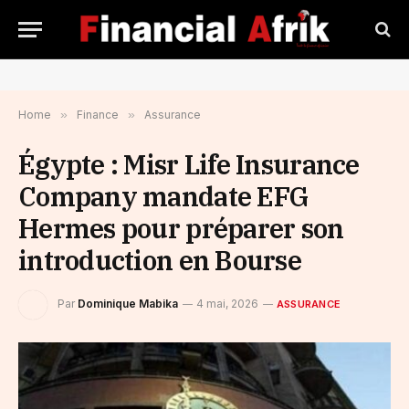
Home
»
Finance
»
Assurance
Égypte : Misr Life Insurance
Company mandate EFG
Hermes pour préparer son
introduction en Bourse
Par
Dominique Mabika
4 mai, 2026
ASSURANCE