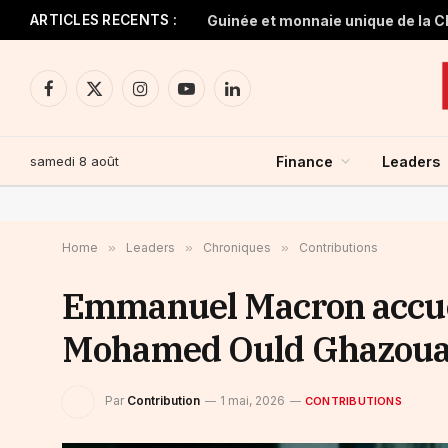
ARTICLES RECENTS :
Facebook
X
Instagram
YouTube
LinkedIn
(Twitter)
samedi 8 août
Finance
Leaders
Home
»
Leaders
»
Chroniques
»
Contributions
Emmanuel Macron accuei
Mohamed Ould Ghazouani
Par
Contribution
1 mai, 2026
CONTRIBUTIONS