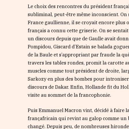
Le choix des rencontres du président franç
subliminal, peut-être même inconscient. On s
France gaullienne, il se croyait encore plus
français a connu cette griserie. On se sentai
un discours depuis que de Gaulle avait donné
Pompidou, Giscard d’Estain se balada goguen
de la Baule et s’appropriant par fraude la quê
travers les tables rondes, promit la carotte a
muscles comme tout président de droite, lar
Sarkozy en plus des bombes pour introniser o
discours de Dakar. Enfin, Hollande fit du Holl
visite au sommet de la francophonie.
Puis Emmanuel Macron vint, décidé à faire la
françafricain qui revint au galop comme un 
changé. Depuis peu, de nombreuses hirondelle