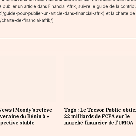
z publier un article dans Financial Afrik, suivre le guide de la contrib
1/guide-pour-publier-un-article-dans-financial-afrik) et la charte de 
/charte-de-financial-afrik/].
ews | Moody’s relève
Togo : Le Trésor Public obtie
uveraine du Bénin à «
22 milliards de FCFA sur le
spective stable
marché financier de l’UMOA