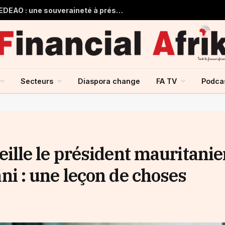
Guinée et monnaie unique de la CEDEAO : une souveraineté à préserver, une intégration à repenser
Secteurs
Diaspora change
FA TV
Podca
lle le président mauritanie
 : une leçon de choses