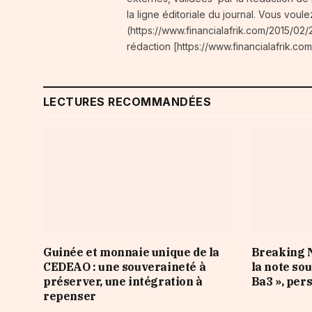
la ligne éditoriale du journal. Vous voule
(https://www.financialafrik.com/2015/02/2
rédaction [https://www.financialafrik.com
LECTURES RECOMMANDÉES
Guinée et monnaie unique de la
Breaking N
CEDEAO : une souveraineté à
la note so
préserver, une intégration à
Ba3 », per
repenser