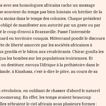
ais avec ses homologues africains cache un message
e souvient du temps pas bien lointain où héritier de la
 ou moins dans le temps des colonies. Chaque président
t obligé de manifester son autorité par un geste ou par
 le coup d’envoi à Brazzaville. Passé l’intermède
ard en territoire conquis. Mitterrand pondit le discours
te de liberté amorcée par les sociétés africaines à
ux gentils et le bâton aux récalcitrants. Chirac gonfla les
gua les bombes sur les populations ivoiriennes. Et
u destituer, envoya l’Afrique à la préhistoire dans le
ande, à Kinshasa, c’est-à-dire le pitre, au cours de sa
 révolution, en oubliant de chasser d’abord le naturel
boomerang. En effet, les temps avaient beaucoup
s zébraient le ciel africain sous plusieurs formes :