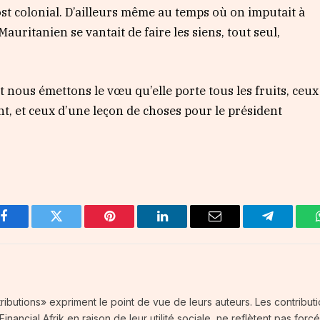
ost colonial. D’ailleurs même au temps où on imputait à
r Mauritanien se vantait de faire les siens, tout seul,
t nous émettons le vœu qu’elle porte tous les fruits, ceux
nt, et ceux d’une leçon de choses pour le président
Facebook
Twitter
Pinterest
LinkedIn
Email
Telegram
tributions» expriment le point de vue de leurs auteurs. Les contribut
nancial Afrik en raison de leur utilité sociale, ne reflètent pas forc