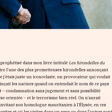
s prophétisé dans mon livre intitulé
Les hirondelles du
 être l’une des plus prometteuses hirondelles annonçant
de j’étais juste un iconoclaste, un provocateur qui voulait
 pinçait les narines quand on entendait le nom de ce pays
it – condamnation sans jugement et sans possibilité
se orientée – et le terrorisme bien réel. On n’aurait
 invitant son homologue mauritanien à l’Élysée, en ces
cettes et où les visites dans un sens ou dans l’autres son