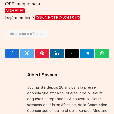
(PDF) uniquement.
ADHÉRER
Déjà membre ?
CONNECTEZ-VOUS ICI
trésor public béninois
Facebook
Twitter
Pinterest
LinkedIn
Email
Telegram
Whats
Albert Savana
Journaliste depuis 20 ans dans la presse
économique africaine et auteur de plusieurs
enquêtes et reportages. A couvert plusieurs
sommets de l’Union Africaine, de la Commission
économique africaine et de la Banque Africaine