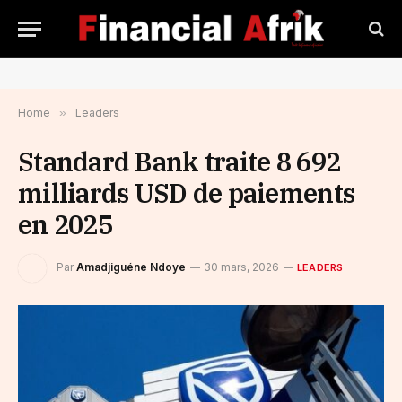
Home
»
Leaders
Standard Bank traite 8 692
milliards USD de paiements
en 2025
Par
Amadjiguéne Ndoye
30 mars, 2026
LEADERS