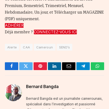
Premium, Semestriel, Trimestriel, Mensuel,
Hebdomadaire, Un jour, et Télécharger un MAGAZINE
(PDF) uniquement.
ADHÉRER
Déjà membre ?
CONNECTEZ-VOUS ICI
Alerte
CAA
Cameroun
SEND’s
Facebook
Twitter
Pinterest
LinkedIn
Email
Telegram
Whats
Bernard Bangda
Bernard Bangda est un journaliste camerounais,
spécialisé dans l’investigation et passionné