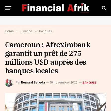
Home
»
Finance
»
Banques
Cameroun : Afreximbank
garantit un prêt de 275
millions USD auprès des
banques locales
Par
Bernard Bangda
19 novembre, 2025
BANQUES