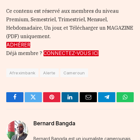
Ce contenu est réservé aux membres du niveau
Premium, Semestriel, Trimestriel, Mensuel,
Hebdomadaire, Un jour, et Télécharger un MAGAZINE
(PDF) uniquement.
ADHÉRER
Déjà membre ?
CONNECTEZ-VOUS ICI
Afreximbank
Alerte
Cameroun
Facebook
Twitter
Pinterest
LinkedIn
Email
Telegram
Whats
Bernard Bangda
Bernard Bangda est un journaliste camerounais,