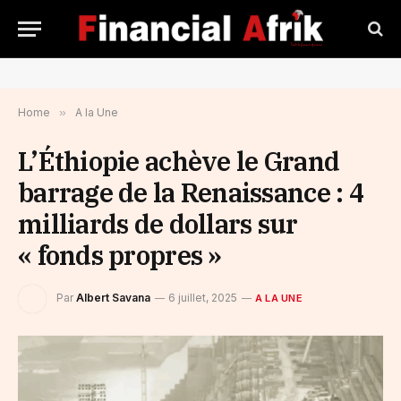
Home
»
A la Une
L’Éthiopie achève le Grand
barrage de la Renaissance : 4
milliards de dollars sur
« fonds propres »
Par
Albert Savana
6 juillet, 2025
A LA UNE