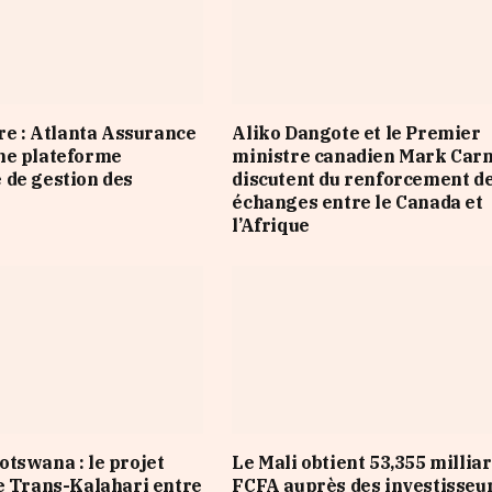
ire : Atlanta Assurance
Aliko Dangote et le Premier
ne plateforme
ministre canadien Mark Car
de gestion des
discutent du renforcement d
échanges entre le Canada et
l’Afrique
tswana : le projet
Le Mali obtient 53,355 millia
e Trans-Kalahari entre
FCFA auprès des investisseu