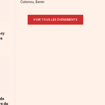
Cotonou, Benin
VOIR TOUS LES ÉVÉNEMENTS
ney
es
rds
rs du