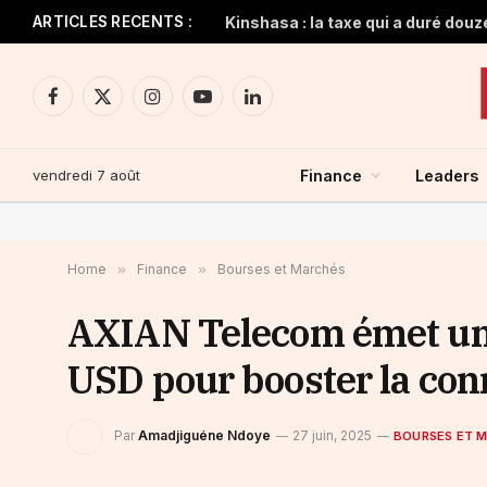
ARTICLES RECENTS :
Kinshasa : la taxe qui a duré douz
Facebook
X
Instagram
YouTube
LinkedIn
(Twitter)
vendredi 7 août
Finance
Leaders
Home
»
Finance
»
Bourses et Marchés
AXIAN Telecom émet une
USD pour booster la con
Par
Amadjiguéne Ndoye
27 juin, 2025
BOURSES ET 