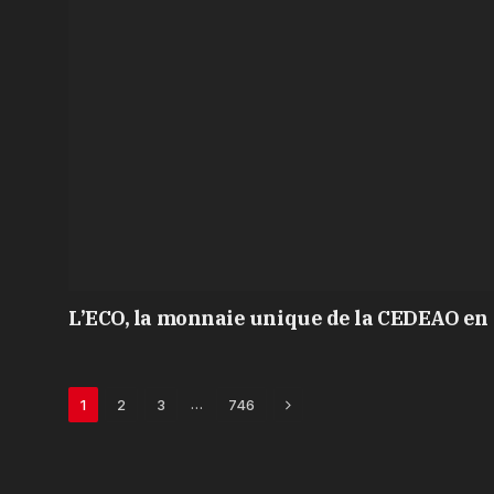
L’ECO, la monnaie unique de la CEDEAO en 
Next
…
1
2
3
746