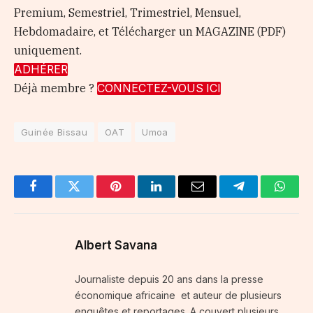
Premium, Semestriel, Trimestriel, Mensuel,
Hebdomadaire, et Télécharger un MAGAZINE (PDF)
uniquement.
ADHÉRER
Déjà membre ?
CONNECTEZ-VOUS ICI
Guinée Bissau
OAT
Umoa
Facebook
Twitter
Pinterest
LinkedIn
Email
Telegram
Whats
Albert Savana
Journaliste depuis 20 ans dans la presse
économique africaine et auteur de plusieurs
enquêtes et reportages. A couvert plusieurs