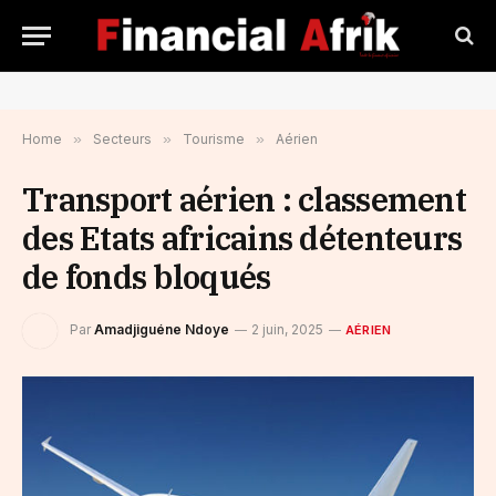
Home
»
Secteurs
»
Tourisme
»
Aérien
Transport aérien : classement
des Etats africains détenteurs
de fonds bloqués
Par
Amadjiguéne Ndoye
2 juin, 2025
AÉRIEN