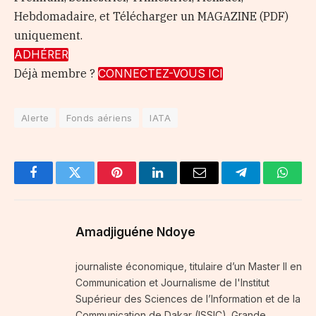
Hebdomadaire, et Télécharger un MAGAZINE (PDF)
uniquement.
ADHÉRER
Déjà membre ?
CONNECTEZ-VOUS ICI
Alerte
Fonds aériens
IATA
Facebook
Twitter
Pinterest
LinkedIn
Email
Telegram
Whats
Amadjiguéne Ndoye
journaliste économique, titulaire d’un Master II en
Communication et Journalisme de l'Institut
Supérieur des Sciences de l’Information et de la
Communication de Dakar (ISSIC). Grande