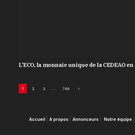
L’ECO, la monnaie unique de la CEDEAO en 
Next
…
1
2
3
746
Accueil
A propos
Annonceurs
Notre équipe