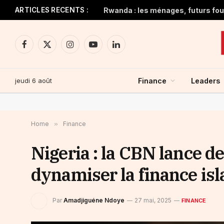
ARTICLES RECENTS :
Rwanda : les ménages, futurs four
Facebook
X
Instagram
YouTube
LinkedIn
(Twitter)
jeudi 6 août
Finance
Leaders
Home
»
Finance
Nigeria : la CBN lance 
dynamiser la finance is
Par
Amadjiguéne Ndoye
27 mai, 2025
FINANCE