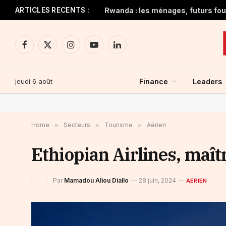
ARTICLES RECENTS :
Rwanda : les ménages, futurs four
Facebook
X
Instagram
YouTube
LinkedIn
(Twitter)
jeudi 6 août
Finance
Leaders
Home
»
Secteurs
»
Tourisme
»
Aérien
Ethiopian Airlines, maîtr
Par
Mamadou Aliou Diallo
28 juin, 2024
AÉRIEN