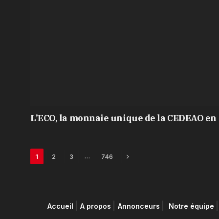
L’ECO, la monnaie unique de la CEDEAO en 
Next
…
1
2
3
746
Accueil
A propos
Annonceurs
Notre équipe